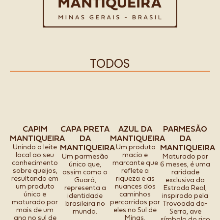
TODOS
CAPIM
CAPA PRETA
AZUL DA
PARMESÃO
MANTIQUEIRA
DA
MANTIQUEIRA
DA
Unindo o leite
Um produto
MANTIQUEIRA
MANTIQUEIRA
local ao seu
macio e
Um parmesão
Maturado por
conhecimento
marcante que
único que,
6 meses, é uma
sobre queijos,
reflete a
assim como o
raridade
resultando em
riqueza e as
Guará,
exclusiva da
um produto
nuances dos
representa a
Estrada Real,
único e
caminhos
identidade
inspirado pela
maturado por
percorridos por
brasileira no
Trovoada da-
mais de um
eles no Sul de
mundo.
Serra, ave
ano no sul de
Minas.
símbolo do rico