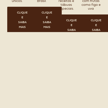
únicos.
Brasil.
receitas e
com frutas
tábuas
como figo e
especiais.
uva
CLIQUE
CLIQUE
E
E
CLIQUE
CLIQUE
SAIBA
SAIBA
E
E
MAIS
MAIS
SAIBA
SAIBA
MAIS
MAIS