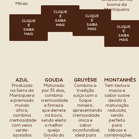
Minas.
bioma da
Mantiqueira.
CLIQUE
CLIQUE
E
E
SAIBA
CLIQUE
SAIBA
MAIS
E
CLIQUE
MAIS
SAIBA
E
MAIS
SAIBA
MAIS
AZUL
GOUDA
GRUYÈRE
MONTANHÊS
Produzido
Maturado
Combina a
Tem textura
na Serra da
por 35 dias,
tradição
macia e
Mantiqueira
combina
suíça com o
sabor suave
e premiado
cremosidade
toque
devido à
mundo
e firmeza
mineiro,
maturação
afora,
que derrete
apresentando
reduzida,
combina
na boca,
cremosidade
sendo
cremosidade
sendo eleito
única e
perfeito
com veios
o melhor
sabor
para
verde-
queijo
inconfundível,
tábuas e
azulados
Gouda do
ideal para
combinações