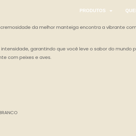
PRODUTOS
QUE
remosidade da melhor manteiga encontra a vibrante combi
e intensidade, garantindo que você leve o sabor do mundo pa
nte com peixes e aves.
 BRANCO