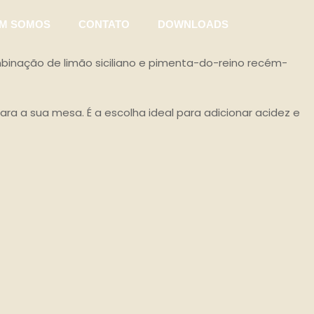
M SOMOS
CONTATO
DOWNLOADS
nação de limão siciliano e pimenta-do-reino recém-
ra a sua mesa. É a escolha ideal para adicionar acidez e